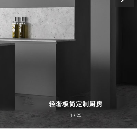
轻奢极简定制厨房
1
/
25