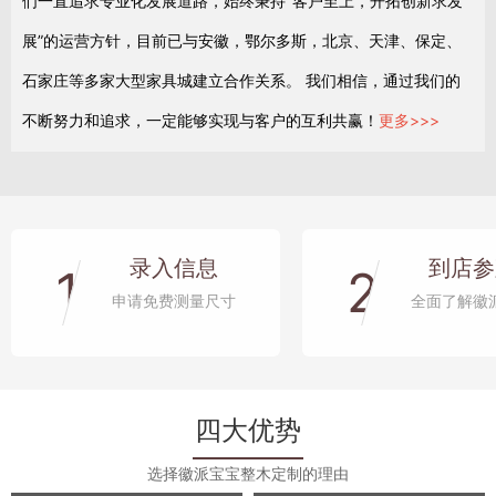
们一直追求专业化发展道路，始终秉持"客户至上，开拓创新求发
展”的运营方针，目前已与安徽，鄂尔多斯，北京、天津、保定、
石家庄等多家大型家具城建立合作关系。 我们相信，通过我们的
不断努力和追求，一定能够实现与客户的互利共赢！
更多>>>
录入信息
到店参
1
2
申请免费测量尺寸
全面了解徽
四大优势
选择徽派宝宝整木定制的理由